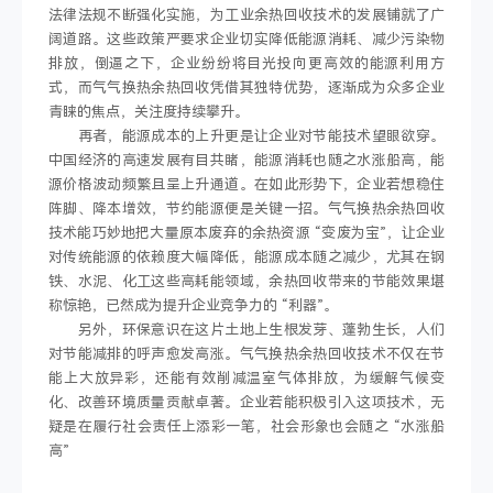
法律法规不断强化实施，为工业余热回收技术的发展铺就了广
阔道路。这些政策严要求企业切实降低能源消耗、减少污染物
排放，倒逼之下，企业纷纷将目光投向更高效的能源利用方
式，而气气换热余热回收凭借其独特优势，逐渐成为众多企业
青睐的焦点，关注度持续攀升。
再者，能源成本的上升更是让企业对节能技术望眼欲穿。
中国经济的高速发展有目共睹，能源消耗也随之水涨船高，能
源价格波动频繁且呈上升通道。在如此形势下，企业若想稳住
阵脚、降本增效，节约能源便是关键一招。气气换热余热回收
技术能巧妙地把大量原本废弃的余热资源 “变废为宝”，让企业
对传统能源的依赖度大幅降低，能源成本随之减少，尤其在钢
铁、水泥、化工这些高耗能领域，余热回收带来的节能效果堪
称惊艳，已然成为提升企业竞争力的 “利器”。
另外，环保意识在这片土地上生根发芽、蓬勃生长，人们
对节能减排的呼声愈发高涨。气气换热余热回收技术不仅在节
能上大放异彩，还能有效削减温室气体排放，为缓解气候变
化、改善环境质量贡献卓著。企业若能积极引入这项技术，无
疑是在履行社会责任上添彩一笔，社会形象也会随之 “水涨船
高”