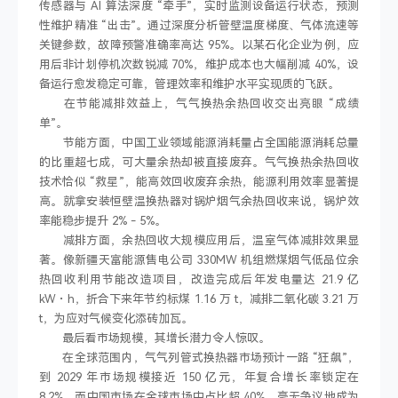
传感器与 AI 算法深度 “牵手”，实时监测设备运行状态，预测
性维护精准 “出击”。通过深度分析管壁温度梯度、气体流速等
关键参数，故障预警准确率高达 95%。以某石化企业为例，应
用后非计划停机次数锐减 70%，维护成本也大幅削减 40%，设
备运行愈发稳定可靠，管理效率和维护水平实现质的飞跃。
在节能减排效益上，气气换热余热回收交出亮眼 “成绩
单”。
节能方面，中国工业领域能源消耗量占全国能源消耗总量
的比重超七成，可大量余热却被直接废弃。气气换热余热回收
技术恰似 “救星”，能高效回收废弃余热，能源利用效率显著提
高。就拿安装恒壁温换热器对锅炉烟气余热回收来说，锅炉效
率能稳步提升 2% - 5%。
减排方面，余热回收大规模应用后，温室气体减排效果显
著。像新疆天富能源售电公司 330MW 机组燃煤烟气低品位余
热回收利用节能改造项目，改造完成后年发电量达 21.9 亿
kW・h，折合下来年节约标煤 1.16 万 t，减排二氧化碳 3.21 万
t，为应对气候变化添砖加瓦。
最后看市场规模，其增长潜力令人惊叹。
在全球范围内，气气列管式换热器市场预计一路 “狂飙”，
到 2029 年市场规模接近 150 亿元，年复合增长率锁定在
8.2%。而中国市场在全球市场中占比超 40%，毫无争议地成为