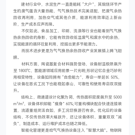
建材行业中，水泥生产一直是能耗 “大户”，其煅烧环节产
生的废气蕴含大量热能，气气换热技术完美适配，把废气余热
回收再利用，加热空气或其他介质，能源利用效率迈上新台
阶，生产成本应声而降。
不仅如此，食品加工、印刷、洗涤等行业也能看到气气换
热余热回收的身影，它能有效回收低温废气和废水中的余热，
实现能源的循环往复利用，挖掘出更多节能潜力。
而技术进步更是为气气换热余热回收产业发展插上腾飞翅
膀。
材料方面，陶瓷基复合材料强势登场，设备耐温极限飙升
至 1800℃，氢能源领域应用前景一片光明;形状记忆合金巧妙利
用相变特性，设备如同拥有 “自愈能力”，寿命一举延长 50%，
让设备在恶劣工况下也能稳如泰山，可靠性和使用寿命双双提
升。
结构上，微通道设计化繁为简，传热面积密度飙升至 5000
m²/m³，设备体积却能 “瘦身” 60%;可重构模块配合快速连接装
置，流道重组灵活自如，多工况切换游刃有余。优化后的设备
结构，不仅传热效率大幅跃升，还让设备体积、重量双双 “减
负”，制造成本、运行维护成本也随之降低。
智能化管理更是给气气换热设备注入 “智慧大脑”。物联网