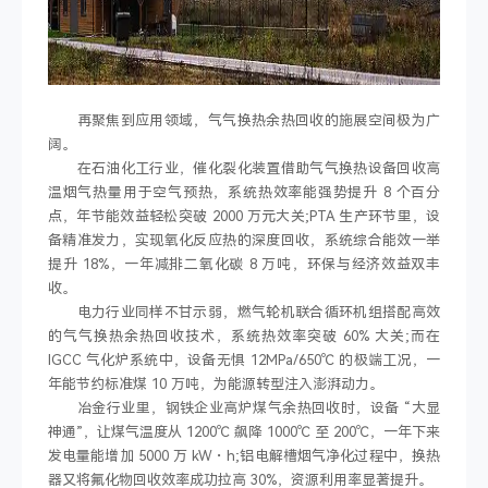
再聚焦到应用领域，气气换热余热回收的施展空间极为广
阔。
在石油化工行业，催化裂化装置借助气气换热设备回收高
温烟气热量用于空气预热，系统热效率能强势提升 8 个百分
点，年节能效益轻松突破 2000 万元大关;PTA 生产环节里，设
备精准发力，实现氧化反应热的深度回收，系统综合能效一举
提升 18%，一年减排二氧化碳 8 万吨，环保与经济效益双丰
收。
电力行业同样不甘示弱，燃气轮机联合循环机组搭配高效
的气气换热余热回收技术，系统热效率突破 60% 大关;而在
IGCC 气化炉系统中，设备无惧 12MPa/650℃ 的极端工况，一
年能节约标准煤 10 万吨，为能源转型注入澎湃动力。
冶金行业里，钢铁企业高炉煤气余热回收时，设备 “大显
神通”，让煤气温度从 1200℃ 飙降 1000℃ 至 200℃，一年下来
发电量能增加 5000 万 kW・h;铝电解槽烟气净化过程中，换热
器又将氟化物回收效率成功拉高 30%，资源利用率显著提升。