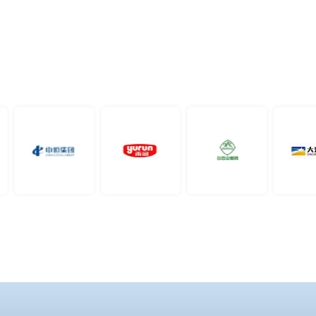
2023年11月：首条家电自动化生产线交付，转型解决方
案服务商。
2024-市场拓展，品牌升级
2024年1月：持续优化产品能效指标15%，并拓展至化
工、食品加工等领域。
2024年5月：工业互联网平台上线，赋能数字化运维。
2024年9月：自动化生产线业务实现规模化应用，成功案
例入选“安徽省智能制造示范项目