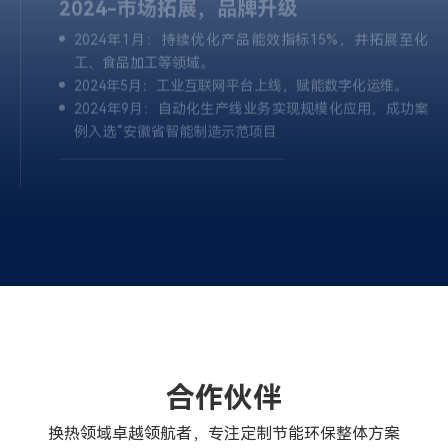
2024-市场拓展，品牌升级
2024年1月：持续优化产品能效指标15%，并拓展至化
工、食品加工等领域。
2024年5月：工业互联网平台上线，赋能数字化运维。
2024年9月：自动化生产线业务实现规模化应用，成功案
例入选“安徽省智能制造示范项目
2022-扬帆起航，奠定基础
2022年3月：公司成立，落户宿州，聚焦节能环保设备与
自动化生产线。
2022年6月：首台风水换热器样机研发成功，验证自清洁
技术。
2022年12月：组建跨领域研发团队，启动产学研合作。
2023-技术突破，产品落地
合作伙伴
风水/风风换热器量产，获发酵、能源行业客户认可。
换热领域卓越领航者，专注定制节能环保整体方案
2023年8月：获高新技术企业认证，发明专利数突破。