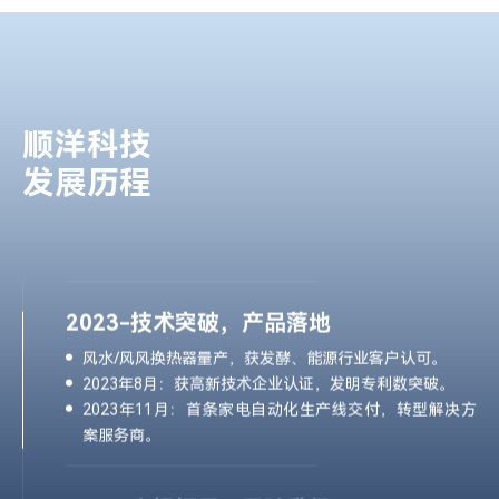
2024年9月：自动化生产线业务实现规模化应用，成功案
例入选“安徽省智能制造示范项目
2022-扬帆起航，奠定基础
顺洋科技
2022年3月：公司成立，落户宿州，聚焦节能环保设备与
发展历程
自动化生产线。
2022年6月：首台风水换热器样机研发成功，验证自清洁
技术。
2022年12月：组建跨领域研发团队，启动产学研合作。
2023-技术突破，产品落地
风水/风风换热器量产，获发酵、能源行业客户认可。
2023年8月：获高新技术企业认证，发明专利数突破。
2023年11月：首条家电自动化生产线交付，转型解决方
案服务商。