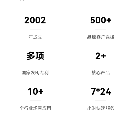
2022-扬帆起航，奠定基础
2022年3月：公司成立，落户宿州，聚焦节能环保设备与
2002
500
+
自动化生产线。
2022年6月：首台风水换热器样机研发成功，验证自清洁
技术。
年成立
品牌客户选择
2022年12月：组建跨领域研发团队，启动产学研合作。
多项
2
+
2023-技术突破，产品落地
风水/风风换热器量产，获发酵、能源行业客户认可。
国家发明专利
核心产品
2023年8月：获高新技术企业认证，发明专利数突破。
2023年11月：首条家电自动化生产线交付，转型解决方
10+
7*24
案服务商。
2024-市场拓展，品牌升级
个行业场景应用
小时快速服务
2024年1月：持续优化产品能效指标15%，并拓展至化
工、食品加工等领域。
2024年5月：工业互联网平台上线，赋能数字化运维。